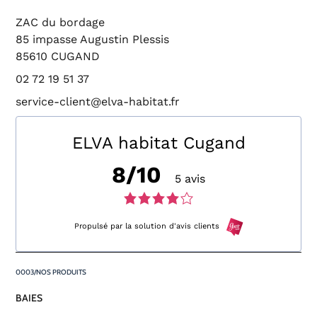
ZAC du bordage
85 impasse Augustin Plessis
85610 CUGAND
02 72 19 51 37
service-client@elva-habitat.fr
ELVA habitat Cugand
8/10
5 avis
Note
de
Propulsé par la solution d'avis clients
4,0
NOS PRODUITS
sur
BAIES
5