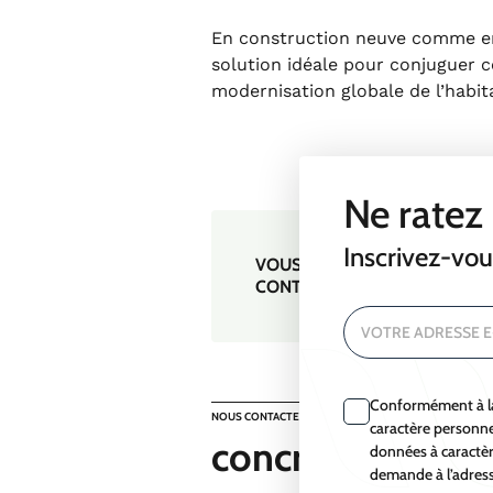
En construction neuve comme en
solution idéale pour conjuguer 
modernisation globale de l’habit
Ne ratez 
Inscrivez-vou
VOUS AVEZ UN PROJET D’ISO
CONTACTEZ-NOUS VIA LE F
VOTRE ADRESSE E
U
Conformément à la
NOUS CONTACTER
caractère personnel
concrétiser ?
données à caractè
demande à l’adres