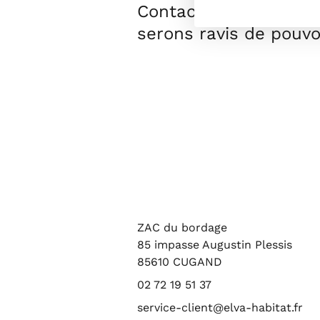
Contactez-nous au
02
serons ravis de pouv
ZAC du bordage
85 impasse Augustin Plessis
85610 CUGAND
02 72 19 51 37
service-client@elva-habitat.fr