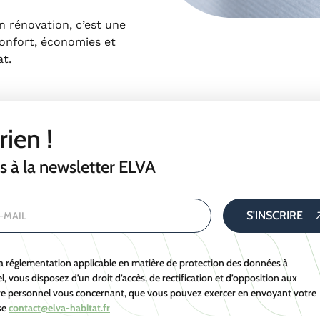
 rénovation, c’est une
confort, économies et
at.
rien !
s à la newsletter ELVA
LATION THERMIQUE PAR L’EXTÉRIEUR ?
ORMULAIRE POUR DÉCOUVRIR TOUTES NOS SOLUTIONS SUR-
S'INSCRIRE
-MAIL
ne question à nous poser ? U
 réglementation applicable en matière de protection des données à
, vous disposez d’un droit d’accès, de rectification et d’opposition aux
re personnel vous concernant, que vous pouvez exercer en envoyant votre
se
contact@elva-habitat.fr