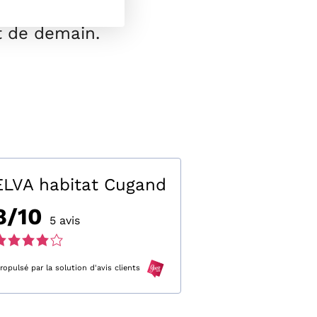
en ligne
: nous
t de demain.
ELVA habitat Cugand
8/10
5 avis
ote
e
ropulsé par la solution d'avis clients
,0