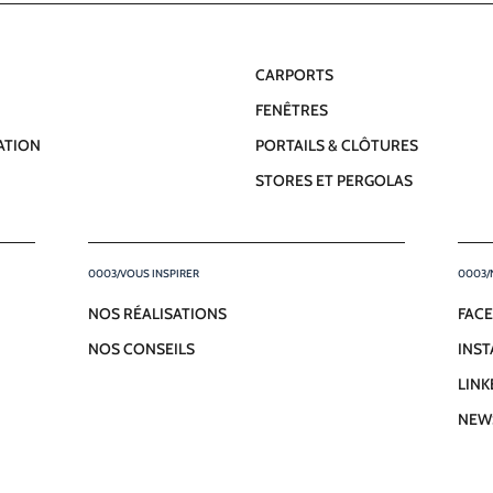
s
5
CARPORTS
a
FENÊTRES
LATION
PORTAILS & CLÔTURES
STORES ET PERGOLAS
VOUS INSPIRER
NOS RÉALISATIONS
FAC
NOS CONSEILS
INS
LINK
NEW