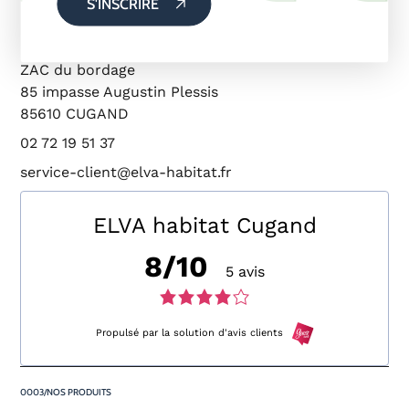
S'INSCRIRE
ZAC du bordage
85 impasse Augustin Plessis
85610 CUGAND
02 72 19 51 37
service-client@elva-habitat.fr
ELVA habitat Cugand
8/10
5 avis
Note
de
Propulsé par la solution d'avis clients
4,0
NOS PRODUITS
sur