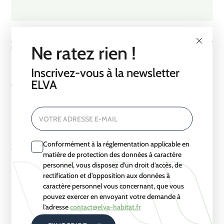
Ne ratez rien !
NOUS CONTACTER
Une question à nous poser ? Un projet
Inscrivez-vous à la newsletter
à concrétiser ?
ELVA
Contactez-nous au
02.72.19.51.37
ou demandez
votre devis en ligne
VOTRE ADRESSE E-MAIL
: nous serons ravis de pouvoir
Conformément à la réglementation applicable en
vous accompagner dans votre
matière de protection des données à caractère
projet de demain.
personnel, vous disposez d’un droit d’accès, de
rectification et d’opposition aux données à
caractère personnel vous concernant, que vous
pouvez exercer en envoyant votre demande à
l’adresse
contact@elva-habitat.fr