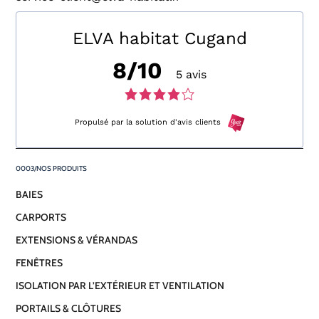
ELVA habitat Cugand
8/10
5 avis
Note
de
Propulsé par la solution d'avis clients
4,0
NOS PRODUITS
sur
BAIES
5
CARPORTS
avis
EXTENSIONS & VÉRANDAS
FENÊTRES
ISOLATION PAR L’EXTÉRIEUR ET VENTILATION
PORTAILS & CLÔTURES