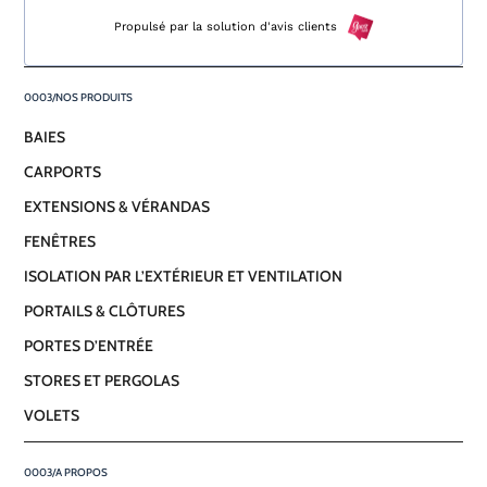
de
Propulsé par la solution d'avis clients
4,0
NOS PRODUITS
sur
BAIES
5
CARPORTS
avis
EXTENSIONS & VÉRANDAS
FENÊTRES
ISOLATION PAR L’EXTÉRIEUR ET VENTILATION
PORTAILS & CLÔTURES
PORTES D’ENTRÉE
STORES ET PERGOLAS
VOLETS
A PROPOS