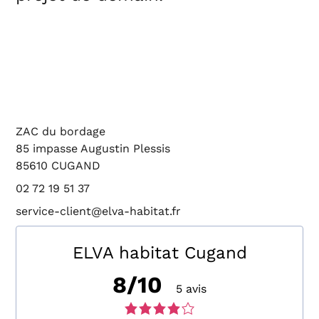
ZAC du bordage
85 impasse Augustin Plessis
85610 CUGAND
02 72 19 51 37
service-client@elva-habitat.fr
ELVA habitat Cugand
8/10
5 avis
Note