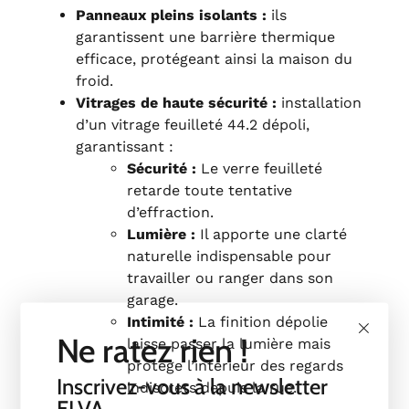
Panneaux pleins isolants :
ils
garantissent une barrière thermique
efficace, protégeant ainsi la maison du
froid.
Vitrages de haute sécurité :
installation
d’un vitrage feuilleté 44.2 dépoli,
garantissant :
Sécurité :
Le verre feuilleté
retarde toute tentative
d’effraction.
Lumière :
Il apporte une clarté
naturelle indispensable pour
travailler ou ranger dans son
garage.
Intimité :
La finition dépolie
Ne ratez rien !
laisse passer la lumière mais
protège l’intérieur des regards
Inscrivez-vous à la newsletter
indiscrets depuis la rue.
ELVA