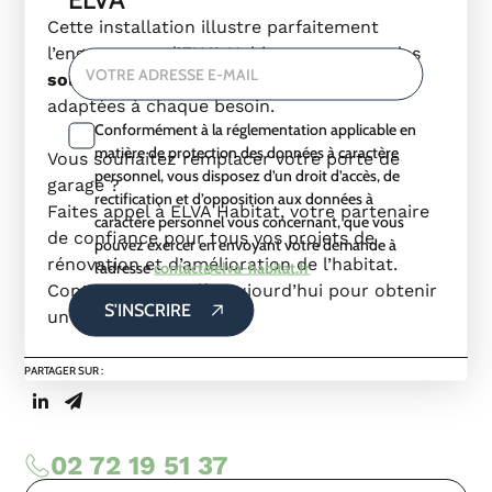
Cette installation illustre parfaitement
l’engagement d’ELVA Habitat : proposer des
VOTRE ADRESSE E-MAIL
solutions esthétiques et performantes
,
adaptées à chaque besoin.
Conformément à la réglementation applicable en
matière de protection des données à caractère
Vous souhaitez remplacer votre porte de
personnel, vous disposez d’un droit d’accès, de
garage ?
rectification et d’opposition aux données à
Faites appel à ELVA Habitat, votre partenaire
caractère personnel vous concernant, que vous
de confiance pour tous vos projets de
pouvez exercer en envoyant votre demande à
rénovation et d’amélioration de l’habitat.
l’adresse
contact@elva-habitat.fr
Contactez-nous dès aujourd’hui pour obtenir
S'INSCRIRE
un devis personnalisé.
PARTAGER SUR :
02 72 19 51 37