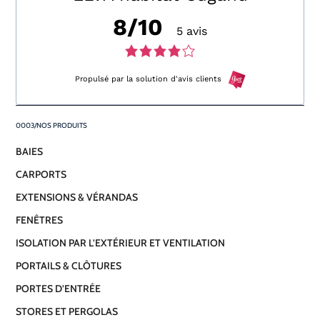
8/10
5 avis
Note
de
Propulsé par la solution d'avis clients
4,0
NOS PRODUITS
sur
BAIES
5
CARPORTS
avis
EXTENSIONS & VÉRANDAS
FENÊTRES
ISOLATION PAR L’EXTÉRIEUR ET VENTILATION
PORTAILS & CLÔTURES
PORTES D’ENTRÉE
STORES ET PERGOLAS