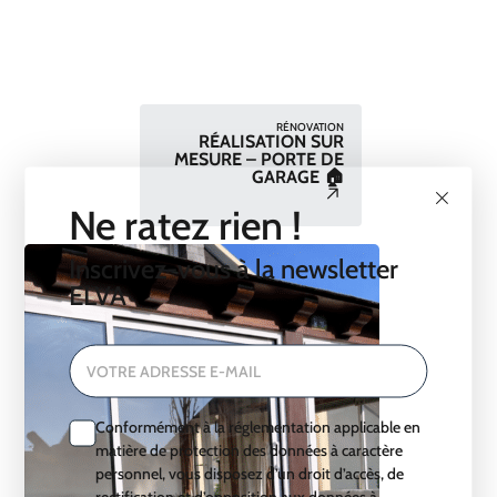
RÉNOVATION
RÉALISATION SUR
MESURE – PORTE DE
GARAGE 🏠
Ne ratez rien !
Inscrivez-vous à la newsletter
ELVA
VOTRE ADRESSE E-MAIL
Conformément à la réglementation applicable en
matière de protection des données à caractère
personnel, vous disposez d’un droit d’accès, de
rectification et d’opposition aux données à