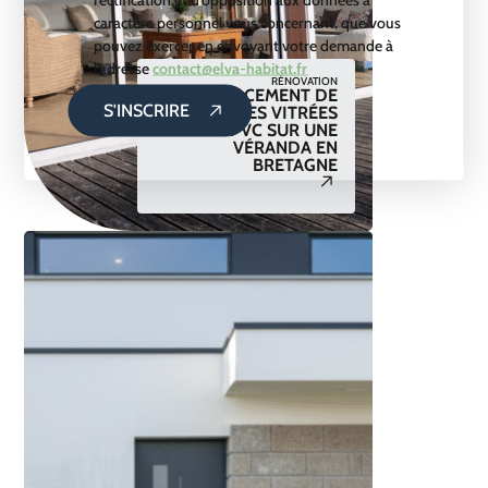
caractère personnel vous concernant, que vous
pouvez exercer en envoyant votre demande à
l’adresse
contact@elva-habitat.fr
RÉNOVATION
REMPLACEMENT DE
S'INSCRIRE
DEUX BAIES VITRÉES
PVC SUR UNE
VÉRANDA EN
BRETAGNE