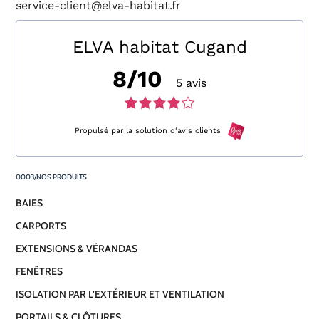
service-client@elva-habitat.fr
ELVA habitat Cugand
8/10
5 avis
Note
de
Propulsé par la solution d'avis clients
4,0
NOS PRODUITS
sur
BAIES
5
CARPORTS
avis
EXTENSIONS & VÉRANDAS
FENÊTRES
ISOLATION PAR L’EXTÉRIEUR ET VENTILATION
PORTAILS & CLÔTURES